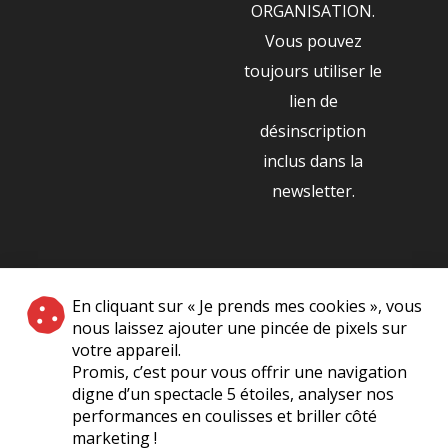
ORGANISATION.
Vous pouvez
toujours utiliser le
lien de
désinscription
inclus dans la
newsletter.
NOS PARTENAIRES
En cliquant sur « Je prends mes cookies », vous
|
nous laissez ajouter une pincée de pixels sur
votre appareil.
Promis, c’est pour vous offrir une navigation
digne d’un spectacle 5 étoiles, analyser nos
performances en coulisses et briller côté
marketing !