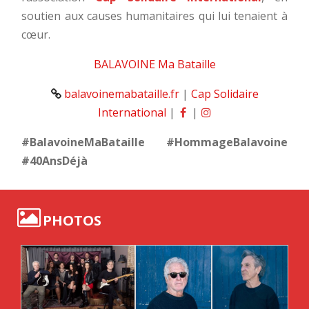
soutien aux causes humanitaires qui lui tenaient à
cœur.
BALAVOINE Ma Bataille
balavoinemabataille.fr
|
Cap Solidaire
International
|
|
#BalavoineMaBataille #HommageBalavoine
#40AnsDéjà
PHOTOS