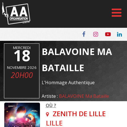
Panneau de gestion des cookies
MERCREDI
18
BALAVOINE MA
BATAILLE
NOVEMBRE 2026
20H00
L’Hommage Authentique
Artiste :
BALAVOINE Ma Bataille
OÙ ?
ZENITH DE LILLE
LILLE