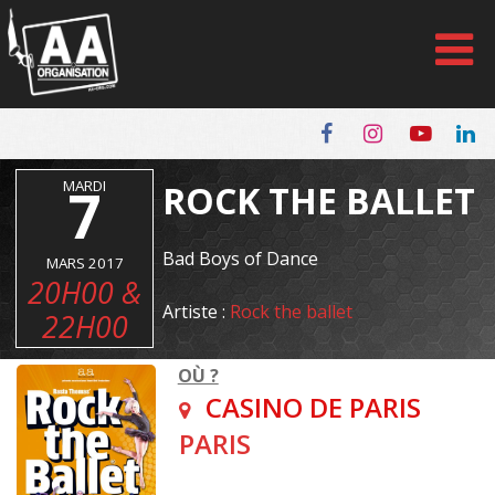
Panneau de gestion des cookies
MARDI
7
ROCK THE BALLET
Bad Boys of Dance
MARS 2017
20H00 &
Artiste :
Rock the ballet
22H00
OÙ ?
CASINO DE PARIS
PARIS