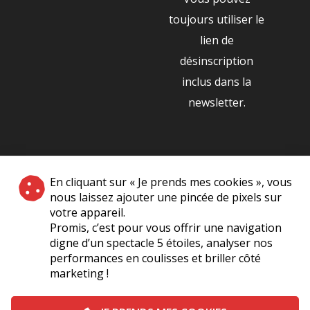
toujours utiliser le
lien de
désinscription
inclus dans la
newsletter.
NOS PARTENAIRES
En cliquant sur « Je prends mes cookies », vous
|
nous laissez ajouter une pincée de pixels sur
votre appareil.
Promis, c’est pour vous offrir une navigation
digne d’un spectacle 5 étoiles, analyser nos
performances en coulisses et briller côté
marketing !
Plan du site
A Propos de Nous
Foire Aux Questions