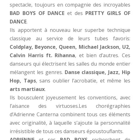
spectacle, toujours en compagnie des incroyables
BAD BOYS OF DANCE
et des
PRETTY GIRLS OF
DANCE
.
Ils apportent à nouveau leur superbe technique
classique au service de leurs tubes favoris:
Coldplay, Beyonce, Queen, Michael Jackson, U2,
Calvin Harris ft. Rihanna
, et bien d’autres. Ces
danseurs qui électrisent les salles du monde entier
mélangent les genres.
Danse classique, Jazz, Hip
Hop, Taps
, sans oublier l’acrobatie, et même les
arts martiaux
.
Ils bousculent joyeusement les conventions, avec
l’aisance des virtuoses.Les chorégraphies
d’Adrienne Canterna combinent tous ces éléments
avec originalité, à laquelle s’ajoute la personnalité
irrésistible de tous ces danseurs époustouflants.
ADRIENNE
et ses
BAD BOYS
recherchent de