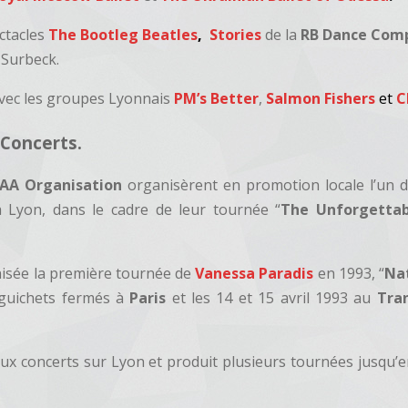
ectacles
The Bootleg Beatles
,
Stories
de la
RB Dance Com
 Surbeck.
vec les groupes Lyonnais
PM’s Better
,
Salmon Fishers
et
C
Concerts.
AA Organisation
organisèrent en promotion locale l’un 
 Lyon, dans le cadre de leur tournée “
The Unforgettab
nisée la première tournée de
Vanessa Paradis
en 1993, “
Nat
guichets fermés à
Paris
et les 14 et 15 avril 1993 au
Tra
x concerts sur Lyon et produit plusieurs tournées jusqu’