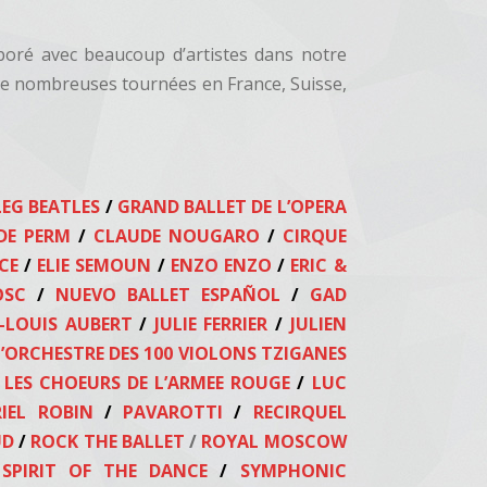
boré avec beaucoup d’artistes dans notre
t de nombreuses tournées en France, Suisse,
EG BEATLES
/
GRAND
BALLET DE L’OPERA
DE PERM
/
CLAUDE NOUGARO
/
CIRQUE
NCE
/
ELIE SEMOUN
/
ENZO ENZO
/
ERIC &
OSC
/
NUEVO BALLET ESPAÑOL
/
GAD
-LOUIS AUBERT
/
JULIE FERRIER
/
JULIEN
’ORCHESTRE DES 100 VIOLONS TZIGANES
LES CHOEURS DE L’ARMEE ROUGE
/
LUC
IEL ROBIN
/
PAVAROTTI
/
RECIRQUEL
UD
/
ROCK THE BALLET
/
ROYAL MOSCOW
SPIRIT OF THE DANCE
/
SYMPHONIC