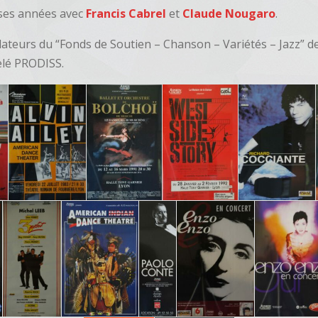
uses années avec
Francis Cabrel
et
Claude Nougaro
.
ateurs du “Fonds de Soutien – Chanson – Variétés – Jazz” d
elé PRODISS.