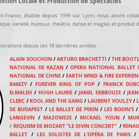
otion Locale et Production de Spectacles
n France, établie depuis 1999 sur Lyon, nous avons colla
sique, variété, humour, théâtre, danse et magie), et produi
aborations depuis ces 18 dernières années :
ALAIN SOUCHON
/
ARTURO BRACHETTI
/
THE BOOTL
NATIONAL DE KAZAN
/
OPERA NATIONAL
BALLET 
NATIONAL DE CHINE
/
EARTH WIND & FIRE EXPERIE
RAMZY
/
FOREVER KING OF POP
/
FRANCK DUB
ELMALEH
/
HUGH LAURIE
/
JAMEL DEBBOUZE
/
JEAN
CLERC
/
KOOL AND THE GANG
/
LAURENT VOULZY
/
L
DE BUDAPEST
/
LE BALLET DE PEKIN
/
LES BODIN’S
/
LANGEVIN
/
MAZOWSZE
/
MICKAEL YOUN
/
MUR
/
REQUIEM DE MOZART “LE DIVIN CONCERT”
/
RENA
BALLET
/
LES SOLISTES DE L’OPÉRA DE PARIS
/