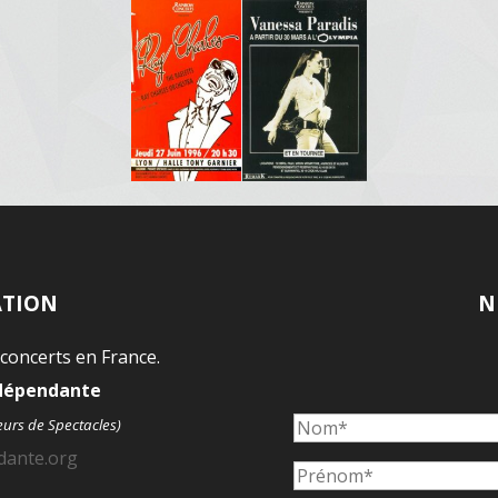
ATION
N
 concerts en France.
ndépendante
eurs de Spectacles)
dante.org