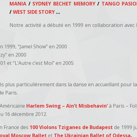
MANIA
/
SYDNEY BECHET MEMORY
/
TANGO PASI
/
WEST SIDE STORY
…
Notre activité a débuté en 1999 en collaboration ave
en 1999, “Jamel Show” en 2000
mzy” en 2000
01 et “L’Autre c’est Moi” en 2005
 plus particulièrement dans la danse en accueillant pour l
de Paris.
 Américaine
Harlem Swing – Ain’t Misbehavin’
à Paris – Fo
au 16 décembre 2012.
en France des
100 Violons Tziganes de Budapest
de 1999 j
oyal Moscow
Ballet
et
The Ukrainian Ballet of Odessa
.