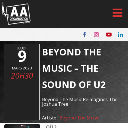
Panneau de gestion des cookies
JEUDI
9
BEYOND THE
MUSIC – THE
MARS 2023
20H30
SOUND OF U2
Beyond The Music Reimagines The
Joshua Tree
Artiste :
Beyond The Music
OÙ ?