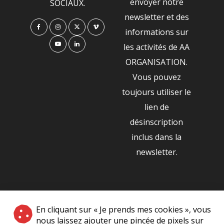
envoyer notre
SOCIAUX.
newsletter et des
informations sur
les activités de AA
ORGANISATION.
Vous pouvez
toujours utiliser le
lien de
désinscription
inclus dans la
newsletter.
NOS PARTENAIRES
En cliquant sur « Je prends mes cookies », vous
|
nous laissez ajouter une pincée de pixels sur