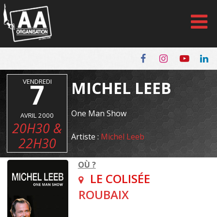
Panneau de gestion des cookies
VENDREDI
7
MICHEL LEEB
One Man Show
AVRIL 2000
20H30 &
Artiste :
Michel Leeb
22H30
OÙ ?
LE COLISÉE
ROUBAIX