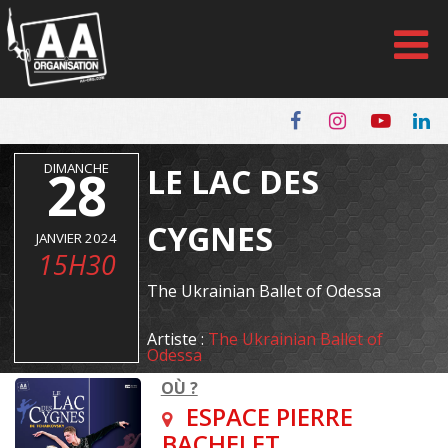
Panneau de gestion des cookies
DIMANCHE
28
LE LAC DES
CYGNES
JANVIER 2024
15H30
The Ukrainian Ballet of Odessa
Artiste :
The Ukrainian Ballet of
Odessa
OÙ ?
ESPACE PIERRE
BACHELET