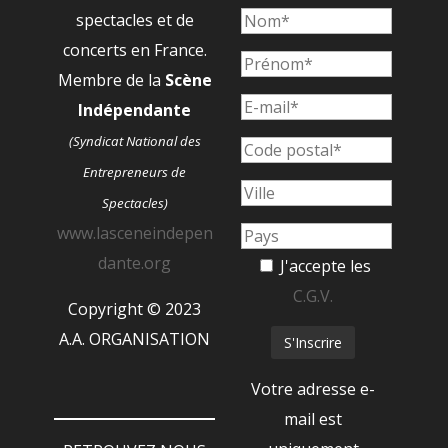
spectacles et de
concerts en France.
Membre de la
Scène
Indépendante
(Syndicat National des
Entrepreneurs de
Spectacles)
www.lasceneindepen
dante.org
J'accepte les
C.G.V.
Copyright © 2023
A.A. ORGANISATION
Votre adresse e-
mail est