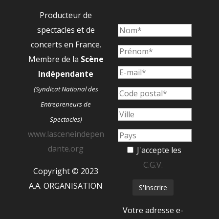
Producteur de
spectacles et de
concerts en France.
Membre de la
Scène
Indépendante
(Syndicat National des
Entrepreneurs de
Spectacles)
www.lasceneindepen
dante.org
J'accepte les
C.G.V.
Copyright © 2023
A.A. ORGANISATION
Votre adresse e-