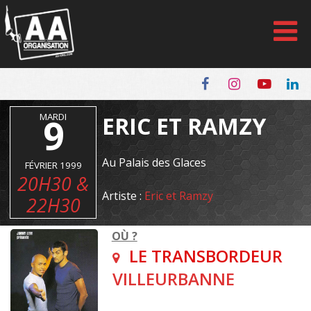
Panneau de gestion des cookies
MARDI
9
ERIC ET RAMZY
Au Palais des Glaces
FÉVRIER 1999
20H30 &
Artiste :
Eric et Ramzy
22H30
OÙ ?
LE TRANSBORDEUR
VILLEURBANNE