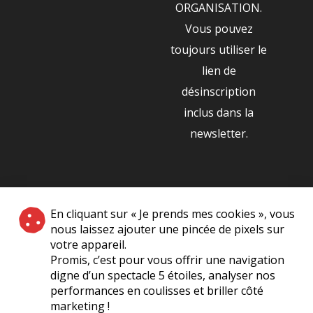
ORGANISATION.
Vous pouvez
toujours utiliser le
lien de
désinscription
inclus dans la
newsletter.
NOS PARTENAIRES
En cliquant sur « Je prends mes cookies », vous
|
nous laissez ajouter une pincée de pixels sur
votre appareil.
Promis, c’est pour vous offrir une navigation
digne d’un spectacle 5 étoiles, analyser nos
performances en coulisses et briller côté
marketing !