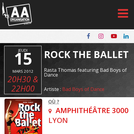
Panneau de gestion des cookies
15
JEUDI
ROCK THE BALLET
Rasta Thomas featuring Bad Boys of
MARS 2012
Dance
20H30 &
22H00
Artiste :
Bad Boys of Dance
OÙ ?
AMPHITHÉÂTRE 3000
LYON