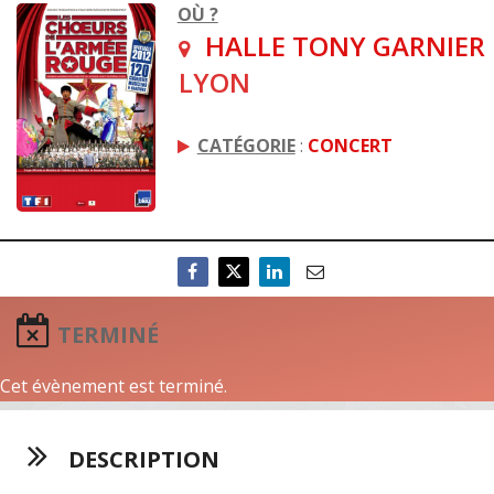
OÙ ?
HALLE TONY GARNIER
LYON
CATÉGORIE
:
CONCERT
TERMINÉ
Cet évènement est terminé.
DESCRIPTION