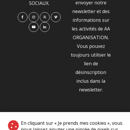
envoyer notre
SOCIAUX.
newsletter et des
informations sur
les activités de AA
ORGANISATION.
Vous pouvez
toujours utiliser le
lien de
désinscription
inclus dans la
newsletter.
NOS PARTENAIRES
En cliquant sur « Je prends mes cookies », vous
|
nous laissez ajouter une pincée de pixels sur