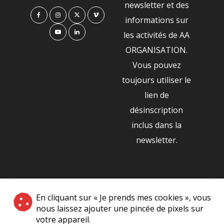
newsletter et des
informations sur
les activités de AA
ORGANISATION.
Vous pouvez
toujours utiliser le
lien de
désinscription
inclus dans la
newsletter.
NOS PARTENAIRES
En cliquant sur « Je prends mes cookies », vous
|
nous laissez ajouter une pincée de pixels sur
votre appareil.