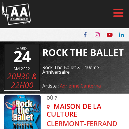
Panneau de gestion des cookies
24
MARDI
ROCK THE BALLET
Rock The Ballet X – 10ème
MAI 2022
Anniversaire
20H30 &
22H00
Artiste :
Adrienne Canterna
OÙ ?
MAISON DE LA
CULTURE
CLERMONT-FERRAND