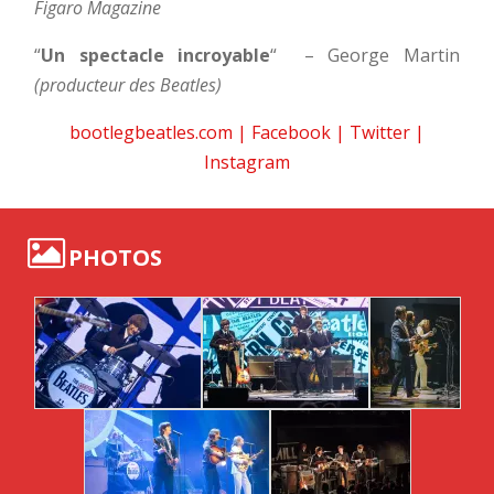
Figaro Magazine
“
Un spectacle incroyable
“
– George Martin
(producteur des Beatles)
bootlegbeatles.com
|
Facebook
|
Twitter
|
Instagram
PHOTOS