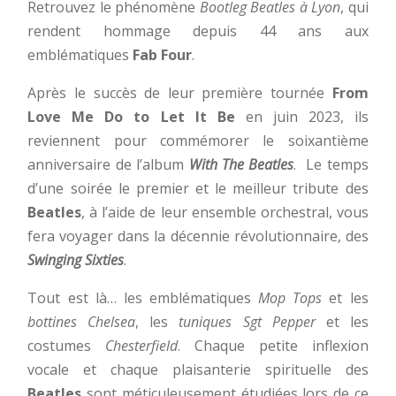
Retrouvez le phénomène
Bootleg Beatles à Lyon
, qui
rendent hommage depuis 44 ans aux
emblématiques
Fab Four
.
Après le succès de leur première tournée
From
Love Me Do to
Let It Be
en juin 2023, ils
reviennent pour commémorer le soixantième
anniversaire de l’album
With The Beatles
. Le temps
d’une soirée le premier et le meilleur tribute des
Beatles
, à l’aide de leur ensemble orchestral, vous
fera voyager dans la décennie révolutionnaire, des
Swinging Sixties
.
Tout est là… les emblématiques
Mop Tops
et les
bottines Chelsea
, les
tuniques Sgt Pepper
et les
costumes
Chesterfield
. Chaque petite inflexion
vocale et chaque plaisanterie spirituelle des
Beatles
sont méticuleusement étudiées lors de ce