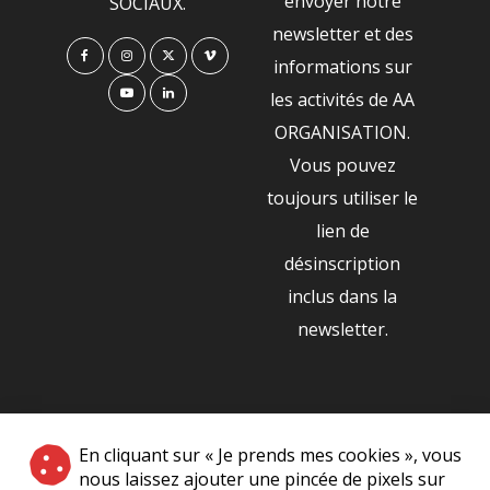
envoyer notre
SOCIAUX.
newsletter et des
informations sur
les activités de AA
ORGANISATION.
Vous pouvez
toujours utiliser le
lien de
désinscription
inclus dans la
newsletter.
NOS PARTENAIRES
En cliquant sur « Je prends mes cookies », vous
|
nous laissez ajouter une pincée de pixels sur