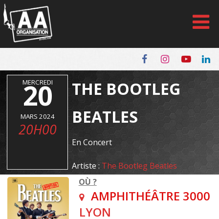
Panneau de gestion des cookies
MERCREDI
20
THE BOOTLEG
BEATLES
MARS 2024
20H00
En Concert
Artiste :
The Bootleg Beatles
OÙ ?
AMPHITHÉÂTRE 3000
LYON