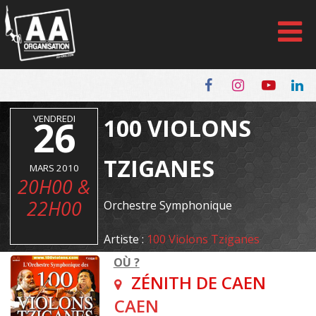
Panneau de gestion des cookies
VENDREDI
26
100 VIOLONS
TZIGANES
MARS 2010
20H00 &
22H00
Orchestre Symphonique
Artiste :
100 Violons Tziganes
OÙ ?
ZÉNITH DE CAEN
CAEN