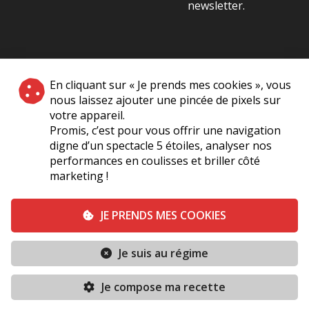
newsletter.
NOS PARTENAIRES
En cliquant sur « Je prends mes cookies », vous
|
nous laissez ajouter une pincée de pixels sur
votre appareil.
Promis, c’est pour vous offrir une navigation
digne d’un spectacle 5 étoiles, analyser nos
performances en coulisses et briller côté
marketing !
Plan du site
A Propos de Nous
Foire Aux Questions
JE PRENDS MES COOKIES
Mentions légales
Vie Privée
Je suis au régime
Conditions générales de vente
Contact
TERMINÉ
Je compose ma recette
Conditions générales
Politique de cookies (UE)