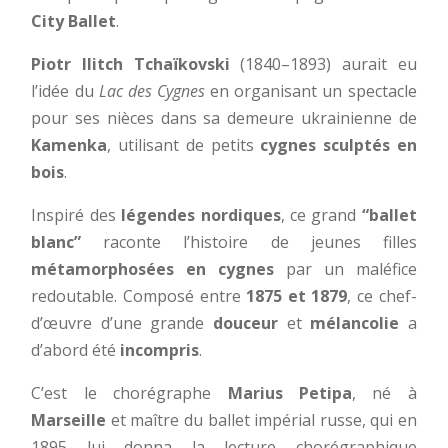
City Ballet
.
Piotr Ilitch Tchaïkovski
(1840–1893) aurait eu
l’idée du
Lac des Cygnes
en organisant un spectacle
pour ses nièces dans sa demeure ukrainienne de
Kamenka
, utilisant de petits
cygnes sculptés en
bois
.
Inspiré des
légendes nordiques
, ce grand
“ballet
blanc”
raconte l’histoire de jeunes filles
métamorphosées en cygnes
par un maléfice
redoutable. Composé entre
1875 et 1879
, ce chef-
d’œuvre d’une grande
douceur
et
mélancolie
a
d’abord été
incompris
.
C’est le chorégraphe
Marius Petipa
, né à
Marseille
et maître du ballet impérial russe, qui en
1895 lui donna la lecture chorégraphique