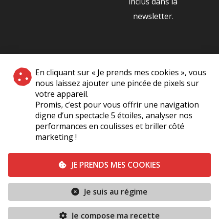
inclus dans la
newsletter.
NOS PARTENAIRES
En cliquant sur « Je prends mes cookies », vous
|
nous laissez ajouter une pincée de pixels sur
votre appareil.
Promis, c’est pour vous offrir une navigation
digne d’un spectacle 5 étoiles, analyser nos
performances en coulisses et briller côté
marketing !
Plan du site
A Propos de Nous
Foire Aux Questions
JE PRENDS MES COOKIES
Mentions légales
Vie Privée
Je suis au régime
Conditions générales de vente
Contact
RÉSERVER
Je compose ma recette
Conditions générales
Politique de cookies (UE)