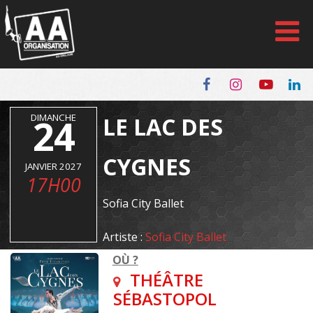
Panneau de gestion des cookies
DIMANCHE
24
LE LAC DES
CYGNES
JANVIER 2027
17H00
Sofia City Ballet
Artiste :
Sofia City Ballet
OÙ ?
THÉÂTRE
SÉBASTOPOL