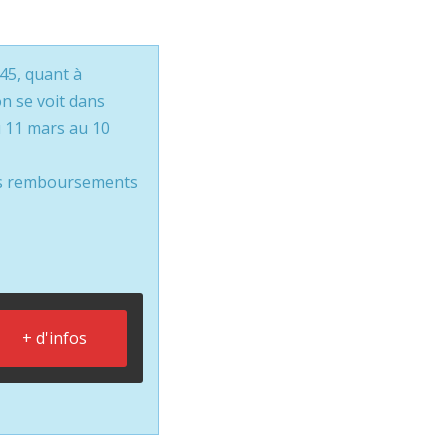
45, quant à
n se voit dans
u 11 mars au 10
les remboursements
+ d'infos