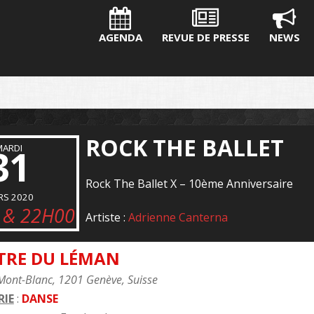
AGENDA
REVUE DE PRESSE
NEWS
ROCK THE BALLET
31
MARDI
Rock The Ballet X – 10ème Anniversaire
RS 2020
 & 22H00
Artiste :
Adrienne Canterna
TRE DU LÉMAN
Mont-Blanc, 1201 Genève, Suisse
IE
:
DANSE