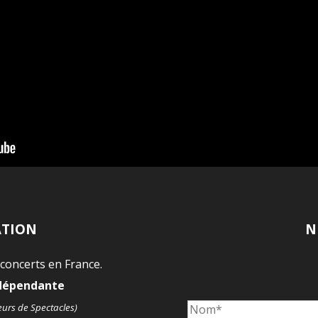
ATION
N
 concerts en France.
ndépendante
eurs de Spectacles)