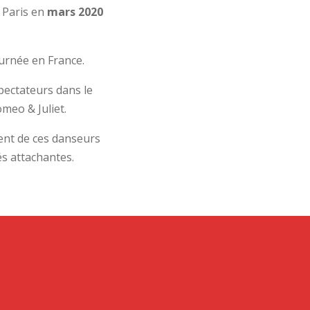
à Paris en
mars 2020
ournée en France.
pectateurs dans le
meo & Juliet.
alent de ces danseurs
és attachantes.