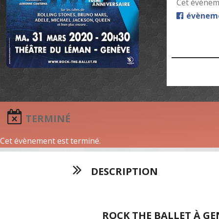
Cet évèneme
évèneme
TERMINÉ
Cet évènement est terminé.
DESCRIPTION
ROCK THE BALLET À GE