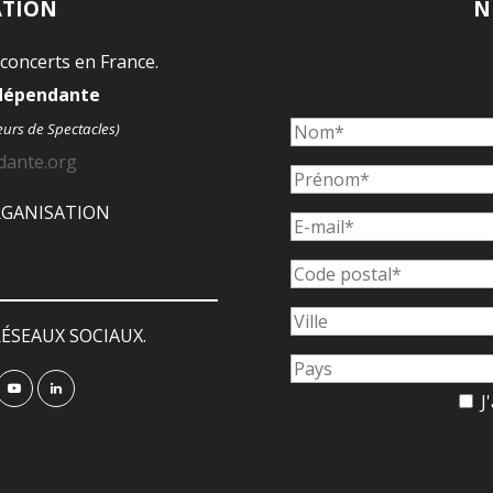
ATION
N
 concerts en France.
ndépendante
eurs de Spectacles)
dante.org
ORGANISATION
ÉSEAUX SOCIAUX.
J'