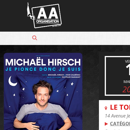
Panneau de gestion des cookies
VE
MA
2
LE T
14 Avenue J
CATÉGOR