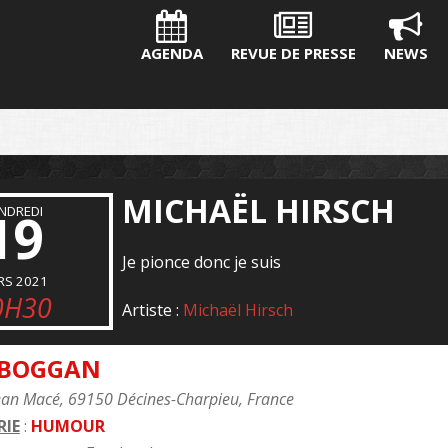
AGENDA
REVUE DE PRESSE
NEWS
MICHAËL HIRSCH
NDREDI
19
Je pionce donc je suis
RS 2021
0H30
Artiste :
Michaël Hirsch
OBOGGAN
ean Macé, 69150 Décines-Charpieu, France
IE
:
HUMOUR