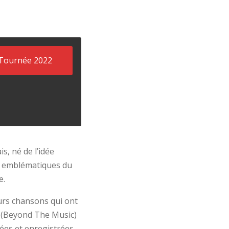
Tournée 2022
, né de l’idée
es emblématiques du
e.
urs chansons qui ont
e (Beyond The Music)
ées et enregistrées