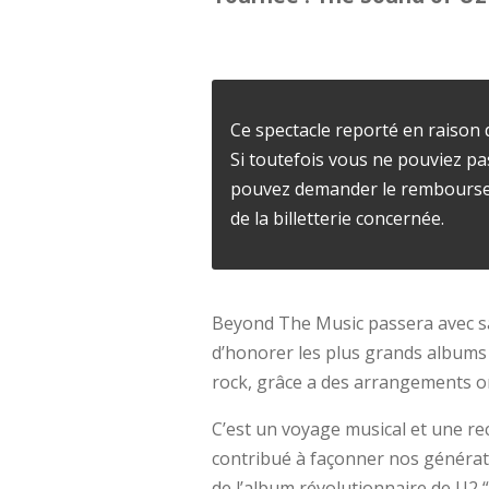
Ce spectacle reporté en raison d
Si toutefois vous ne pouviez pa
pouvez demander le remboursem
de la billetterie concernée.
Beyond The Music passera avec sa
d’honorer les plus grands albums d
rock, grâce a des arrangements or
C’est un voyage musical et une re
contribué à façonner nos générati
de l’album révolutionnaire de U2 