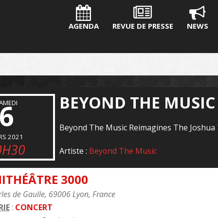
AGENDA
REVUE DE PRESSE
NEWS
BEYOND THE MUSIC 
AMEDI
6
Beyond The Music Reimagines The Joshua
RS 2021
0H30
Artiste :
Beyond The Music
ITHÉÂTRE 3000
les de Gaulle, 69006 Lyon, France
IE
:
CONCERT