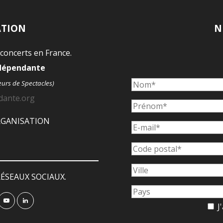
ATION
N
 concerts en France.
ndépendante
eurs de Spectacles)
dante.org
ORGANISATION
ÉSEAUX SOCIAUX.
J'