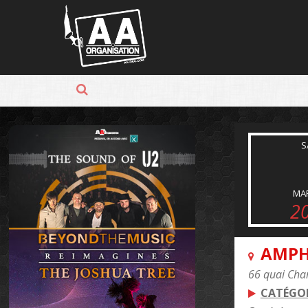
Panneau de gestion des cookies
S
MA
2
AMPH
66 quai Char
CATÉGOR