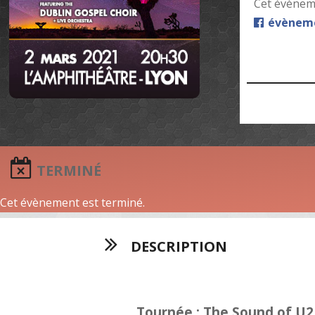
Cet évèneme
évèneme
TERMINÉ
Cet évènement est terminé.
DESCRIPTION
Tournée : The Sound of U2