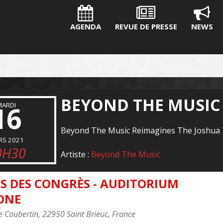
AGENDA
REVUE DE PRESSE
NEWS
BEYOND THE MUSIC 
16
MARDI
Beyond The Music Reimagines The Joshua
RS 2021
0H30
Artiste :
Beyond The Music
S DES CONGRÈS - AUDITORIUM
ONE
e Coubertin, 22950 Saint Brieuc, France