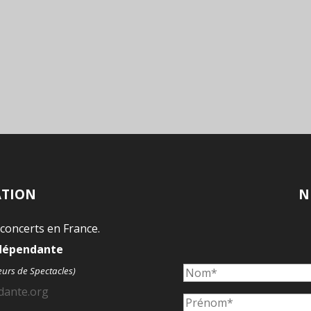
ATION
N
 concerts en France.
ndépendante
eurs de Spectacles)
dante.org