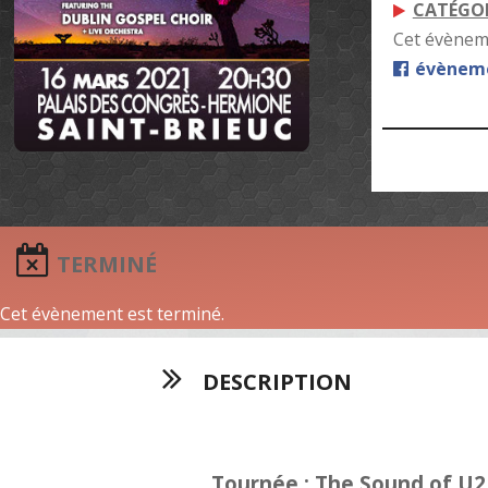
CATÉGOR
Cet évèneme
évèneme
TERMINÉ
Cet évènement est terminé.
DESCRIPTION
Tournée : The Sound of U2 