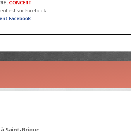
IE
:
CONCERT
nt est sur Facebook :
nt Facebook
à Saint-Brieuc