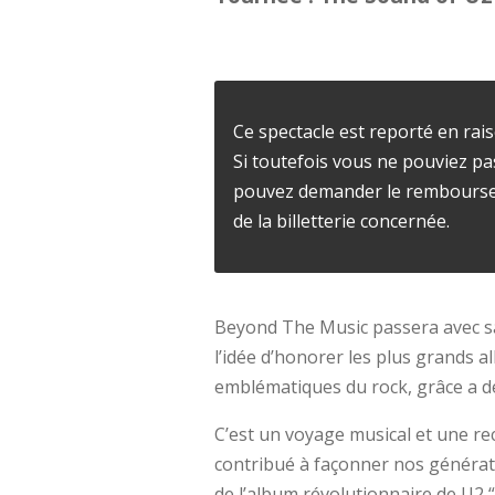
Ce spectacle est reporté en rais
Si toutefois vous ne pouviez pa
pouvez demander le remboursem
de la billetterie concernée.
Beyond The Music passera avec sa
l’idée d’honorer les plus grands al
emblématiques du rock, grâce a de
C’est un voyage musical et une re
contribué à façonner nos générati
de l’album révolutionnaire de U2 