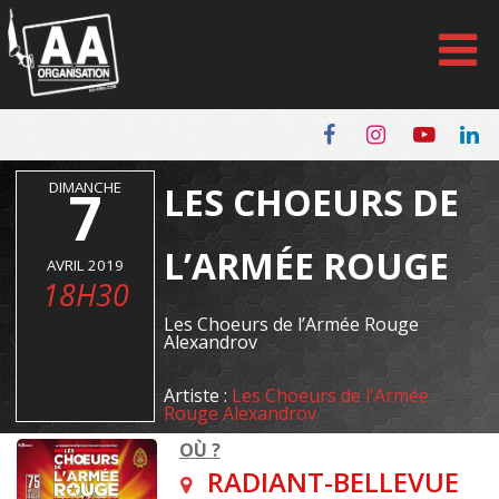
Panneau de gestion des cookies
DIMANCHE
7
LES CHOEURS DE
L’ARMÉE ROUGE
AVRIL 2019
18H30
Les Choeurs de l’Armée Rouge
Alexandrov
Artiste :
Les Choeurs de l'Armée
Rouge Alexandrov
OÙ ?
RADIANT-BELLEVUE