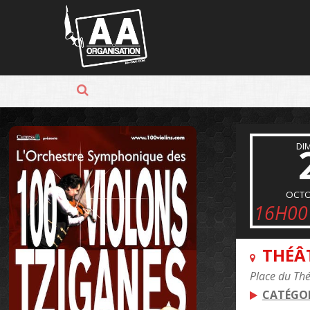
Panneau de gestion des cookies
DI
OCTO
16H00
THÉÂ
Place du Th
CATÉGOR