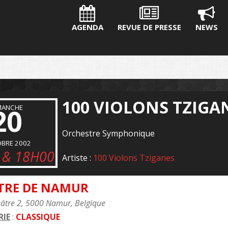
AGENDA
REVUE DE PRESSE
NEWS
100 VIOLONS TZIGA
MANCHE
20
Orchestre Symphonique
BRE 2002
 & 18H00
Artiste :
100 Violons Tziganes
TRE DE NAMUR
éâtre 2, 5000 Namur, Belgique
IE
:
CLASSIQUE