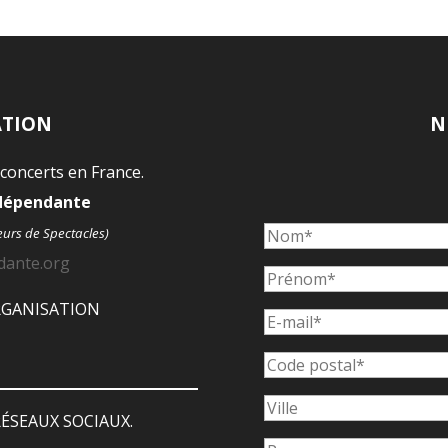
ATION
N
 concerts en France.
ndépendante
eurs de Spectacles)
dante.org
ORGANISATION
ÉSEAUX SOCIAUX.