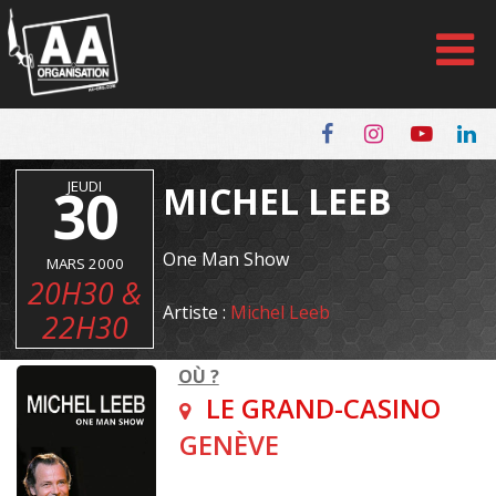
Panneau de gestion des cookies
30
JEUDI
MICHEL LEEB
One Man Show
MARS 2000
20H30 &
Artiste :
Michel Leeb
22H30
OÙ ?
LE GRAND-CASINO
GENÈVE