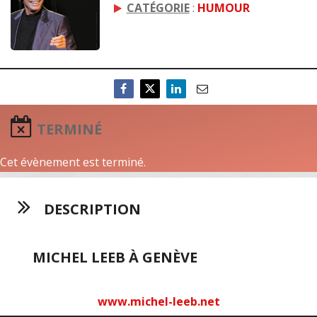
CATÉGORIE
:
HUMOUR
TERMINÉ
Cet évènement est terminé.
DESCRIPTION
MICHEL LEEB À GENÈVE
www.michel-leeb.net