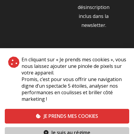
désinscription
inclus dans la
newsletter.
NOS PARTENAIRES
En cliquant sur « Je prends mes cookies », vous
|
nous laissez ajouter une pincée de pixels sur
votre appareil.
Promis, c’est pour vous offrir une navigation
digne d’un spectacle 5 étoiles, analyser nos
performances en coulisses et briller côté
marketing !
Plan du site
A Propos de Nous
Foire Aux Questions
JE PRENDS MES COOKIES
Mentions légales
Vie Privée
Je suis au régime
Conditions générales de vente
Contact