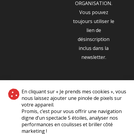
ORGANISATION.
Vous pouvez
toujours utiliser le
lien de
désinscription
inclus dans la
newsletter.
NOS PARTENAIRES
En cliquant sur « Je prends mes cookies », vous
|
nous laissez ajouter une pincée de pixels sur
votre appareil.
Promis, c’est pour vous offrir une navigation
digne d’un spectacle 5 étoiles, analyser nos
performances en coulisses et briller côté
marketing !