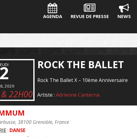
AGENDA
REVUE DE PRESSE
NEWS
ROCK THE BALLET
JEUDI
2
Rock The Ballet X – 10ème Anniversaire
IL 2020
 & 22H00
Artiste :
Adrienne Canterna
UMMUM
arbusse, 38100 Grenoble, France
IE
:
DANSE