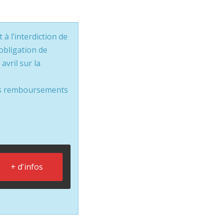
à l’interdiction de
obligation de
avril sur la
les remboursements
+ d'infos