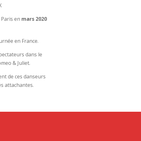
X
à Paris en
mars 2020
ournée en France.
pectateurs dans le
meo & Juliet.
alent de ces danseurs
és attachantes.