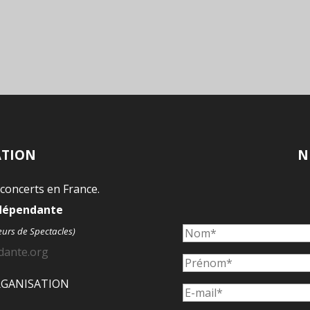
ATION
N
 concerts en France.
ndépendante
eurs de Spectacles)
dante.org
ORGANISATION