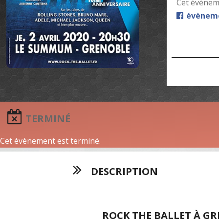
Cet évèneme
évèneme
TERMINÉ
Cet évènement est terminé.
DESCRIPTION
ROCK THE BALLET À G