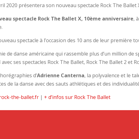
vril 2020 présentera son nouveau spectacle Rock The Ballet 
veau spectacle Rock The Ballet X, 10ème anniversaire
, 
e.
ouveau spectacle à l’occasion des 10 ans de leur première t
e de danse américaine qui rassemble plus d’un million de s
avec ses spectacles Rock The Ballet, Rock The Ballet 2 et Ro
chorégraphies d’
Adrienne Canterna
, la polyvalence et le t
es de la danse avec des sauts athlétiques et des individualit
rock-the-ballet.fr
|
+ d’infos sur Rock The Ballet