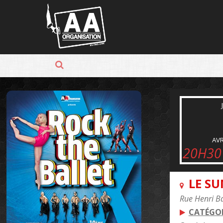
Panneau de gestion des cookies
AVR
20H30
LE S
Rue Henri B
CATÉGOR