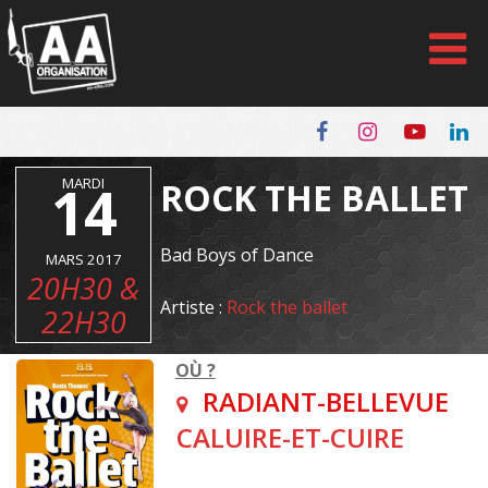
Panneau de gestion des cookies
14
MARDI
ROCK THE BALLET
Bad Boys of Dance
MARS 2017
20H30 &
Artiste :
Rock the ballet
22H30
OÙ ?
RADIANT-BELLEVUE
CALUIRE-ET-CUIRE