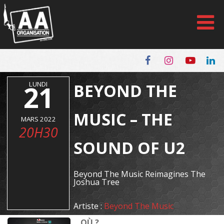
Panneau de gestion des cookies
21
LUNDI
BEYOND THE
MUSIC – THE
MARS 2022
20H30
SOUND OF U2
Beyond The Music Reimagines The
Joshua Tree
Artiste :
Beyond The Music
OÙ ?