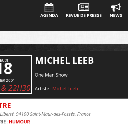
AGENDA
REVUE DE PRESSE
NEWS
MICHEL LEEB
18
JEUDI
One Man Show
IER 2001
 & 22H30
Artiste :
Michel Leeb
TRE
 Liberté, 94100 Saint-Maur-des-Fossés, France
IE
:
HUMOUR