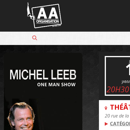
Panneau de gestion des cookies
JANV
20H30
THÉÂ
20 rue de la
CATÉGOR