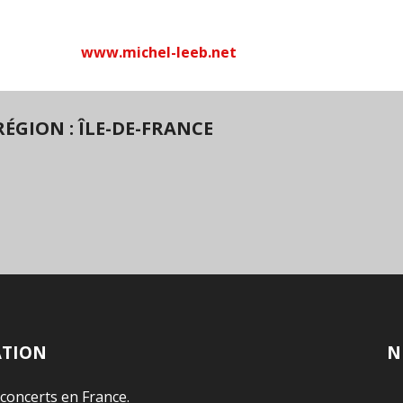
www.michel-leeb.net
ÉGION : ÎLE-DE-FRANCE
ATION
N
 concerts en France.