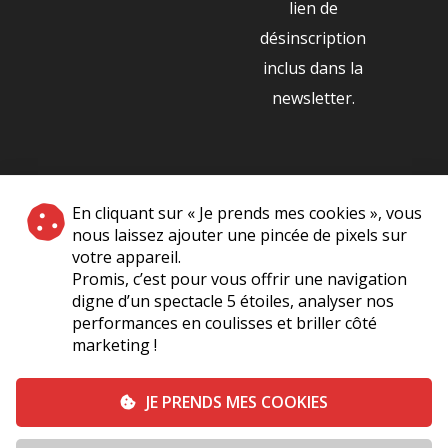
lien de
désinscription
inclus dans la
newsletter.
NOS PARTENAIRES
En cliquant sur « Je prends mes cookies », vous
|
nous laissez ajouter une pincée de pixels sur
votre appareil.
Promis, c’est pour vous offrir une navigation
digne d’un spectacle 5 étoiles, analyser nos
performances en coulisses et briller côté
marketing !
Plan du site
A Propos de Nous
Foire Aux Questions
JE PRENDS MES COOKIES
Mentions légales
Vie Privée