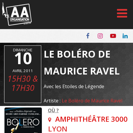
Panneau de gestion des cookies
DIMANCHE
10
LE BOLÉRO DE
MAURICE RAVEL
AVRIL 2011
15H30 &
17H30
Avec les Etoiles de Légende
Artiste :
Le Boléro de Maurice Ravel
OÙ ?
AMPHITHÉÂTRE 3000
LYON