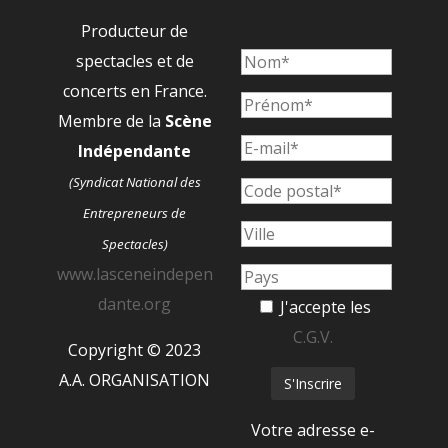
Producteur de
spectacles et de
concerts en France.
Membre de la
Scène
Indépendante
(Syndicat National des
Entrepreneurs de
Spectacles)
www.lasceneindepen
dante.org
J'accepte les
C.G.V.
Copyright © 2023
A.A. ORGANISATION
Votre adresse e-