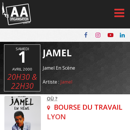
Panneau de gestion des cookies
SAMEDI
1
JAMEL
Jamel En Scène
AVRIL 2000
20H30 &
Artiste :
Jamel
22H30
OÙ ?
BOURSE DU TRAVAIL
LYON