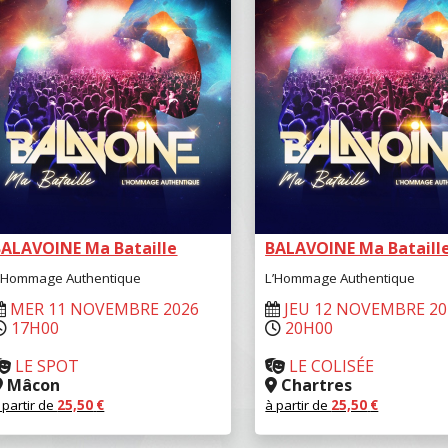
BALAVOINE Ma Bataille
BALAVOINE Ma Bataill
’Hommage Authentique
L’Hommage Authentique
MER 11 NOVEMBRE 2026
JEU 12 NOVEMBRE 20
17H00
20H00
LE SPOT
LE COLISÉE
Mâcon
Chartres
 partir de
25,50
€
à partir de
25,50
€
RÉSERVER
RÉSERVER