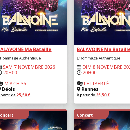
BALAVOINE Ma Bataille
BALAVOINE Ma Bataill
’Hommage Authentique
L’Hommage Authentique
SAM 7 NOVEMBRE 2026
DIM 8 NOVEMBRE 20
20H00
20H00
M.A.CH 36
LE LIBERTÉ
Déols
Rennes
 partir de
25,50
€
à partir de
25,50
€
RÉSERVER
RÉSERVER
oncert
Concert