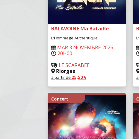
BALAVOINE Ma Bataille
L’Hommage Authentique
L
MAR 3 NOVEMBRE 2026
20H00
LE SCARABÉE
Riorges
à partir de
25,50
€
à
RÉSERVER
Concert
C