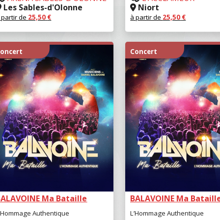
Les Sables-d'Olonne
Niort
 partir de
25,50
€
à partir de
25,50
€
RÉSERVER
RÉSERVER
oncert
Concert
BALAVOINE Ma Bataille
BALAVOINE Ma Bataill
’Hommage Authentique
L’Hommage Authentique