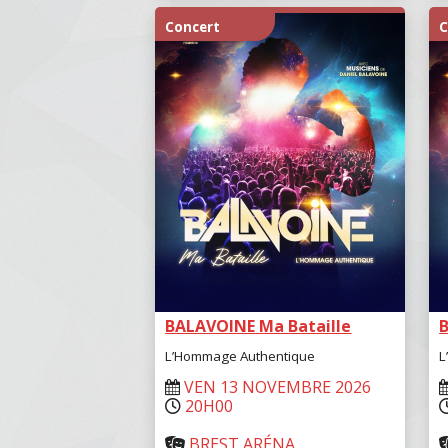
Concert
C
BALAVOINE Ma Bataille
L’Hommage Authentique
L
VEN 13 NOVEMBRE 2026
20H00
BREST ARÉNA