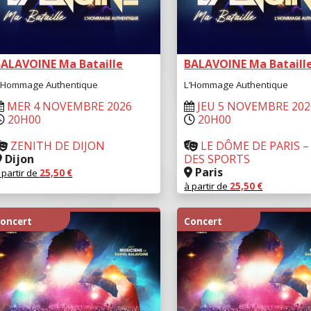
BALAVOINE Ma Bataille
BALAVOINE Ma Bataill
’Hommage Authentique
L’Hommage Authentique
MER 4 NOVEMBRE 2026
JEU 5 NOVEMBRE 202
20H00
20H00
ZENITH DE DIJON
LE DÔME DE PARIS –
Dijon
DES SPORTS
Paris
 partir de
25,50
€
à partir de
25,50
€
RÉSERVER
RÉSERVER
oncert
Concert