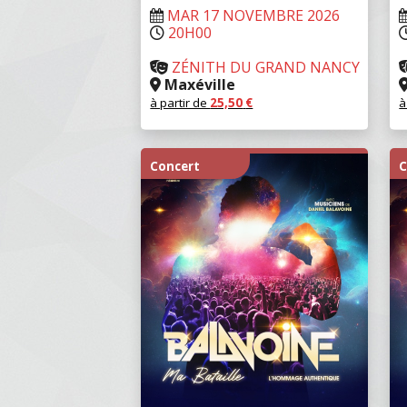
MAR 17 NOVEMBRE 2026
20H00
ZÉNITH DU GRAND NANCY
Maxéville
à partir de
25,50
€
à
RÉSERVER
Concert
C