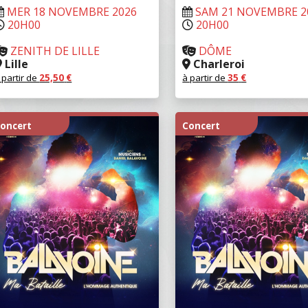
MER 18 NOVEMBRE 2026
SAM 21 NOVEMBRE 2
20H00
20H00
ZENITH DE LILLE
DÔME
Lille
Charleroi
 partir de
25,50
€
à partir de
35
€
RÉSERVER
RÉSERVER
oncert
Concert