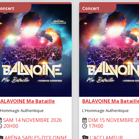
oncert
Concert
BALAVOINE Ma Bataille
BALAVOINE Ma Bataill
’Hommage Authentique
L’Hommage Authentique
SAM 14 NOVEMBRE 2026
DIM 15 NOVEMBRE 2
20H00
17H00
ARÉNA SABLES-D’OLONNE
L’ACCLAMEUR