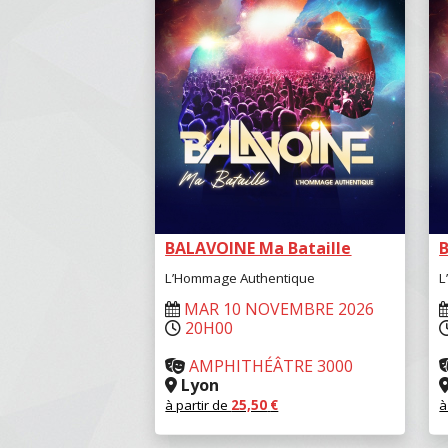
BALAVOINE Ma Bataille
L’Hommage Authentique
L
MAR 10 NOVEMBRE 2026
20H00
AMPHITHÉÂTRE 3000
Lyon
à partir de
25,50
€
à
RÉSERVER