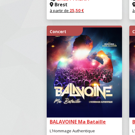
Brest
à partir de
25,50
€
à
RÉSERVER
Concert
C
BALAVOINE Ma Bataille
L’Hommage Authentique
L