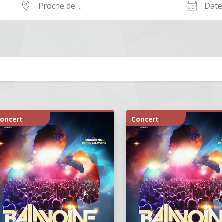
Proche
Dates
de
...
oncert
Concert