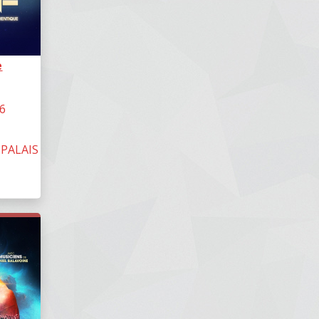
e
6
 PALAIS