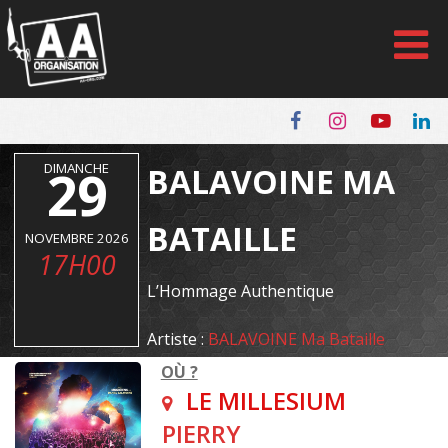
Panneau de gestion des cookies
DIMANCHE
29
BALAVOINE MA
BATAILLE
NOVEMBRE 2026
17H00
L’Hommage Authentique
Artiste :
BALAVOINE Ma Bataille
OÙ ?
LE MILLESIUM
PIERRY