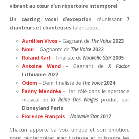
vibrant au cœur d’un répertoire intemporel
.
Un casting vocal d’exception
réunissant
7
chanteurs et chanteuses
talentueux :
Aurélien Vivos
–
Gagnant de
The Voice
2023
Nour
–
Gagnante de
The Voice
2022
Roland Karl
–
Finaliste de
Nouvelle Star
2005
Antoine Wend
–
Gagnant de
X Factor
Lithuanie 2022
Odem
–
Demi finaliste de
The Voice
2024
Fanny Mandréa
–
1er rôle dans le spectacle
musical de
la Reine Des Neiges
produit par
Disneyland Paris
Florence François
–
Nouvelle Star
2017
Chacun apporte sa voix unique et son émotion,
pour réinterpréter avec justesse et puissance les