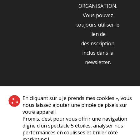
ORGANISATION.
Vous pouvez
toujours utiliser le
lien de
désinscription
inclus dans la
newsletter.
NOS PARTENAIRES
En cliquant sur « Je prends mes cookies », vous
|
nous laissez ajouter une pincée de pixels sur
votre appareil.
Promis, c’est pour vous offrir une navigation
digne d’un spectacle 5 étoiles, analyser nos
performances en coulisses et briller côté
marketing !