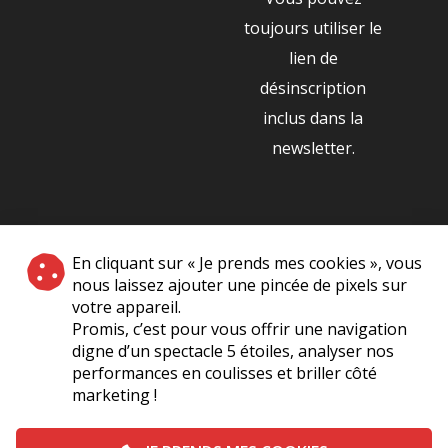
toujours utiliser le
lien de
désinscription
inclus dans la
newsletter.
NOS PARTENAIRES
En cliquant sur « Je prends mes cookies », vous
|
nous laissez ajouter une pincée de pixels sur
votre appareil.
Promis, c’est pour vous offrir une navigation
digne d’un spectacle 5 étoiles, analyser nos
performances en coulisses et briller côté
marketing !
Plan du site
A Propos de Nous
Foire Aux Questions