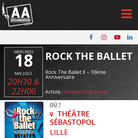
Panneau de gestion des cookies
MERCREDI
18
ROCK THE BALLET
Rock The Ballet X – 10ème
MAI 2022
Anniversaire
20H30 &
22H00
Artiste :
Adrienne Canterna
OÙ ?
THÉÂTRE
SÉBASTOPOL
LILLE