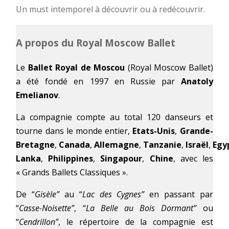
Un must intemporel à découvrir ou à redécouvrir.
A propos du Royal Moscow Ballet
Le
Ballet Royal de Moscou
(Royal Moscow Ballet)
a été fondé en 1997 en Russie par
Anatoly
Emelianov
.
La compagnie compte au total 120 danseurs et
tourne dans le monde entier,
Etats-Unis
,
Grande-
Bretagne
,
Canada
,
Allemagne
,
Tanzanie
,
Israël
,
Egy
Lanka
,
Philippines
,
Singapour
,
Chine
, avec les
« Grands Ballets Classiques ».
De “
Gisèle”
au “
Lac des Cygnes”
en passant par
“
Casse-Noisette”
, “
La Belle au Bois Dormant”
ou
“
Cendrillon”
, le répertoire de la compagnie est