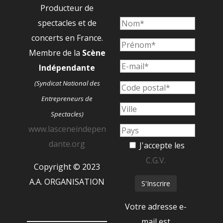
Producteur de
spectacles et de
concerts en France.
Membre de la
Scène
Indépendante
(Syndicat National des
Entrepreneurs de
Spectacles)
www.lasceneindepen
dante.org
J'accepte les
C.G.V.
Copyright © 2023
A.A. ORGANISATION
Votre adresse e-
mail est