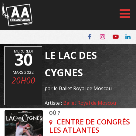
Panneau de gestion des cookies
MERCREDI
30
LE LAC DES
CYGNES
MARS 2022
20H00
par le Ballet Royal de Moscou
Artiste :
Ballet Royal de Moscou
OÙ ?
CENTRE DE CONGRÈS
LES ATLANTES