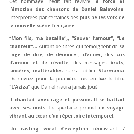
Cet hommage inédit fait revivre
la force et
l’émotion des chansons de Daniel Balavoine
,
interprétées par certaines des
plus belles voix de
la nouvelle scène française
.
“Mon fils, ma bataille”,, “Sauver l’amour”, “Le
chanteur”…
Autant de titres qui témoignent de
sa
rage de dire, de dénoncer, d’aimer
, des
cris
d’amour et de révolte
, des messages
bruts,
sincères, inaltérables
, sans oublier
Starmania
.
Découvrez pour la première fois en live le titre
“L’Aziza”
que Daniel n’aura jamais joué.
Il chantait avec rage et passion. Il se battait
avec ses mots.
Le spectacle promet
un voyage
vibrant au cœur d’un répertoire intemporel
.
Un casting vocal d’exception
réunissant
7