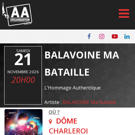
Panneau de gestion des cookies
21
SAMEDI
BALAVOINE MA
BATAILLE
NOVEMBRE 2026
20H00
L’Hommage Authentique
Artiste :
BALAVOINE Ma Bataille
OÙ ?
DÔME
CHARLEROI