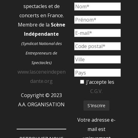
spectacles et de
concerts en France.
Membre de la
Scène
Indépendante
(Syndicat National des
Entrepreneurs de
Spectacles)
www.lasceneindepen
dante.org
J'accepte les
C.G.V.
Copyright © 2023
A.A. ORGANISATION
Votre adresse e-
mail est