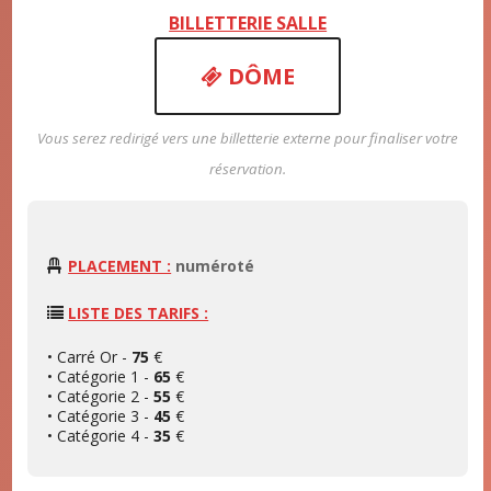
BILLETTERIE SALLE
DÔME
Vous serez redirigé vers une billetterie externe pour finaliser votre
réservation.
PLACEMENT :
numéroté
LISTE DES TARIFS :
• Carré Or -
75
€
• Catégorie 1 -
65
€
• Catégorie 2 -
55
€
• Catégorie 3 -
45
€
• Catégorie 4 -
35
€