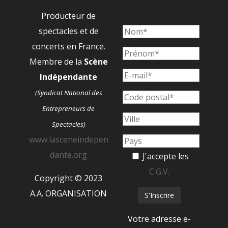
Producteur de
spectacles et de
concerts en France.
Membre de la
Scène
Indépendante
(Syndicat National des
Entrepreneurs de
Spectacles)
www.lasceneindepen
dante.org
J'accepte les
C.G.V.
Copyright © 2023
A.A. ORGANISATION
Votre adresse e-