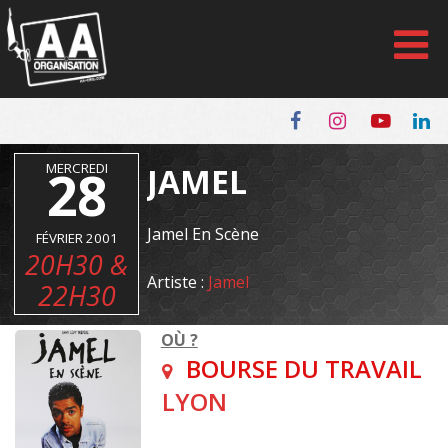
Panneau de gestion des cookies
MERCREDI
28
JAMEL
Jamel En Scène
FÉVRIER 2001
20H30 &
Artiste :
Jamel
22H30
OÙ ?
BOURSE DU TRAVAIL
LYON