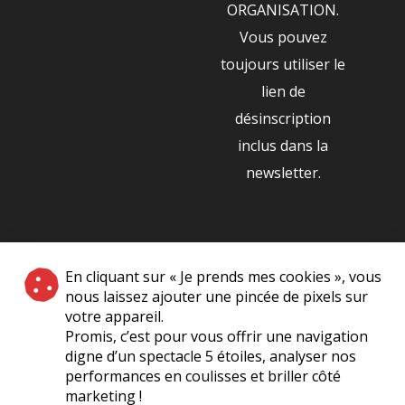
ORGANISATION.
Vous pouvez
toujours utiliser le
lien de
désinscription
inclus dans la
newsletter.
NOS PARTENAIRES
En cliquant sur « Je prends mes cookies », vous
|
nous laissez ajouter une pincée de pixels sur
votre appareil.
Promis, c’est pour vous offrir une navigation
digne d’un spectacle 5 étoiles, analyser nos
performances en coulisses et briller côté
marketing !