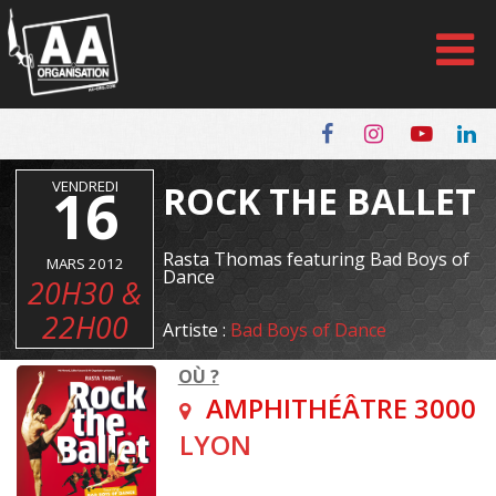
Panneau de gestion des cookies
VENDREDI
16
ROCK THE BALLET
Rasta Thomas featuring Bad Boys of
MARS 2012
Dance
20H30 &
22H00
Artiste :
Bad Boys of Dance
OÙ ?
AMPHITHÉÂTRE 3000
LYON