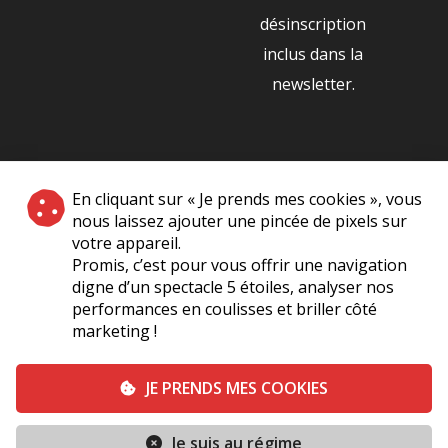
désinscription
inclus dans la
newsletter.
NOS PARTENAIRES
En cliquant sur « Je prends mes cookies », vous
|
nous laissez ajouter une pincée de pixels sur
votre appareil.
Promis, c’est pour vous offrir une navigation
digne d’un spectacle 5 étoiles, analyser nos
performances en coulisses et briller côté
marketing !
Plan du site
A Propos de Nous
Foire Aux Questions
JE PRENDS MES COOKIES
Mentions légales
Vie Privée
Je suis au régime
Conditions générales de vente
Contact