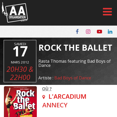
Panneau de gestion des cookies
17
SAMEDI
ROCK THE BALLET
Rasta Thomas featuring Bad Boys of
MARS 2012
Dance
20H30 &
22H00
Artiste :
Bad Boys of Dance
OÙ ?
L'ARCADIUM
ANNECY