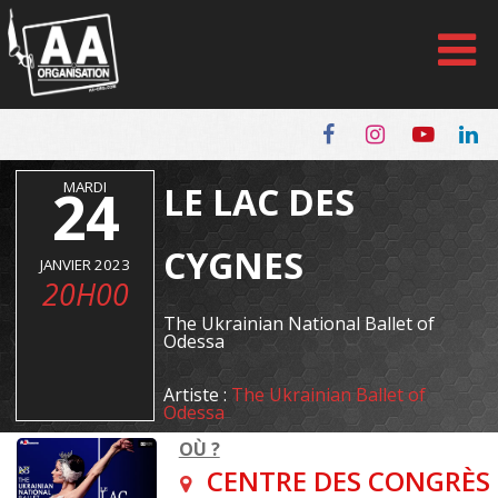
Panneau de gestion des cookies
24
MARDI
LE LAC DES
CYGNES
JANVIER 2023
20H00
The Ukrainian National Ballet of
Odessa
Artiste :
The Ukrainian Ballet of
Odessa
OÙ ?
CENTRE DES CONGRÈS