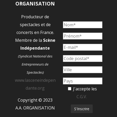
ORGANISATION
Producteur de
spectacles et de
concerts en France.
Membre de la
Scène
Indépendante
(Syndicat National des
Entrepreneurs de
Spectacles)
www.lasceneindepen
dante.org
J'accepte les
C.G.V.
Copyright © 2023
A.A. ORGANISATION