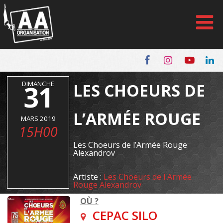
Panneau de gestion des cookies
DIMANCHE
31
LES CHOEURS DE
L’ARMÉE ROUGE
MARS 2019
15H00
Les Choeurs de l’Armée Rouge
Alexandrov
Artiste :
Les Choeurs de l'Armée
Rouge Alexandrov
OÙ ?
CEPAC SILO