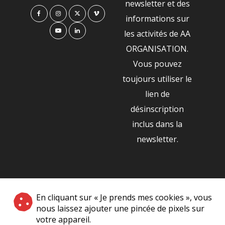
newsletter et des
informations sur
les activités de AA
ORGANISATION.
Vous pouvez
toujours utiliser le
lien de
désinscription
inclus dans la
newsletter.
NOS PARTENAIRES
En cliquant sur « Je prends mes cookies », vous
|
nous laissez ajouter une pincée de pixels sur
votre appareil.