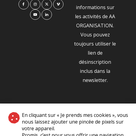
informations sur
les activités de AA
ORGANISATION.
Vous pouvez
toujours utiliser le
lien de
désinscription
inclus dans la
newsletter.
NOS PARTENAIRES
En cliquant sur « Je prends mes cookies », vous
|
nous laissez ajouter une pincée de pixels sur
votre appareil.
Promis, c’est pour vous offrir une navigation