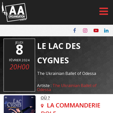
Panneau de gestion des cookies
JEUDI
8
LE LAC DES
CYGNES
FÉVRIER 2024
20H00
The Ukrainian Ballet of Odessa
Artiste :
The Ukrainian Ballet of
Odessa
OÙ ?
LA COMMANDERIE