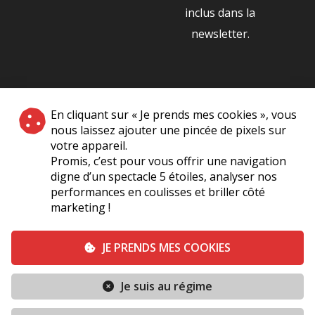
inclus dans la
newsletter.
NOS PARTENAIRES
En cliquant sur « Je prends mes cookies », vous
|
nous laissez ajouter une pincée de pixels sur
votre appareil.
Promis, c’est pour vous offrir une navigation
digne d’un spectacle 5 étoiles, analyser nos
performances en coulisses et briller côté
marketing !
Plan du site
A Propos de Nous
Foire Aux Questions
JE PRENDS MES COOKIES
Mentions légales
Vie Privée
Je suis au régime
Conditions générales de vente
Contact
TERMINÉ