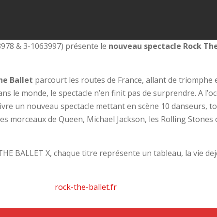
63978 & 3-1063997) présente le
nouveau spectacle Rock The
he Ballet
parcourt les routes de France, allant de triomphe
ans le monde, le spectacle n’en finit pas de surprendre. A l’
ivre un nouveau spectacle mettant en scène 10 danseurs, to
s morceaux de Queen, Michael Jackson, les Rolling Stones 
HE BALLET X, chaque titre représente un tableau, la vie de
rock-the-ballet.fr