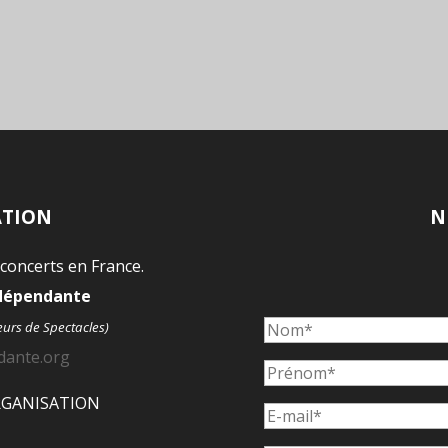
ATION
N
 concerts en France.
ndépendante
eurs de Spectacles)
dante.org
ORGANISATION