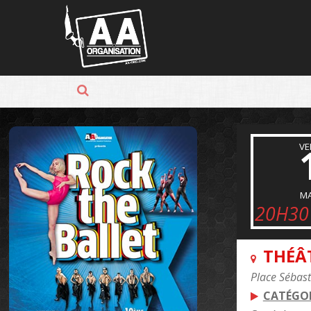
Panneau de gestion des cookies
VE
MA
20H30
THÉÂ
Place Sébast
CATÉGOR