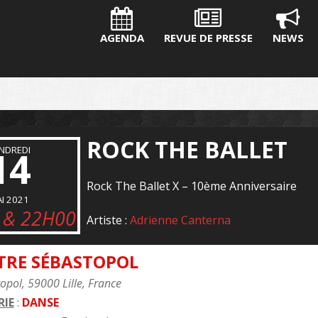
AGENDA
REVUE DE PRESSE
NEWS
ROCK THE BALLET
NDREDI
14
Rock The Ballet X – 10ème Anniversaire
I 2021
 & 22H00
Artiste :
Adrienne Canterna
TRE SÉBASTOPOL
opol, 59000 Lille, France
IE
:
DANSE