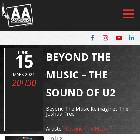
Panneau de gestion des cookies
15
LUNDI
BEYOND THE
MUSIC – THE
MARS 2021
20H30
SOUND OF U2
Beyond The Music Reimagines The
Joshua Tree
Artiste :
Beyond The Music
OÙ ?