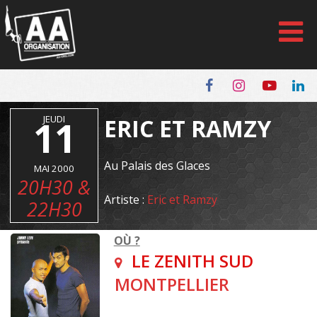
Panneau de gestion des cookies
11
JEUDI
ERIC ET RAMZY
Au Palais des Glaces
MAI 2000
20H30 &
Artiste :
Eric et Ramzy
22H30
OÙ ?
LE ZENITH SUD
MONTPELLIER