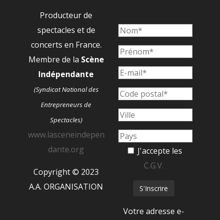
Producteur de
spectacles et de
concerts en France.
Membre de la
Scène
Indépendante
(Syndicat National des
Entrepreneurs de
Spectacles)
www.lasceneindepen
dante.org
J'accepte les
C.G.V.
Copyright © 2023
A.A. ORGANISATION
Votre adresse e-