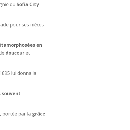
agnie du
Sofia City
acle pour ses nièces
tamorphosées en
nde
douceur
et
 1895 lui donna la
s souvent
e, portée par la
grâce