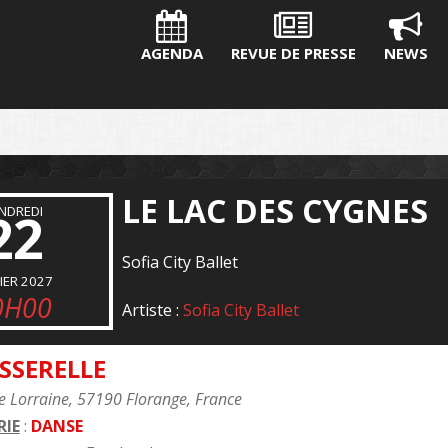
AGENDA
REVUE DE PRESSE
NEWS
LE LAC DES CYGNES
NDREDI
22
Sofia City Ballet
IER 2027
0H00
Artiste :
Sofia City Ballet
SSERELLE
e Lorraine, 57190 Florange, France
IE
:
DANSE