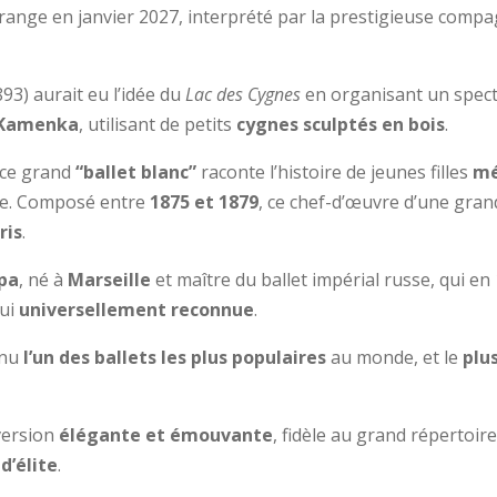
range en janvier 2027, interprété par la prestigieuse comp
3) aurait eu l’idée du
Lac des Cygnes
en organisant un spect
Kamenka
, utilisant de petits
cygnes sculptés en bois
.
 ce grand
“ballet blanc”
raconte l’histoire de jeunes filles
mé
le. Composé entre
1875 et 1879
, ce chef-d’œuvre d’une gra
ris
.
pa
, né à
Marseille
et maître du ballet impérial russe, qui en
hui
universellement reconnue
.
enu
l’un des ballets les plus populaires
au monde, et le
plu
version
élégante et émouvante
, fidèle au grand répertoir
d’élite
.