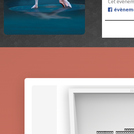
Cet évèneme
évèneme