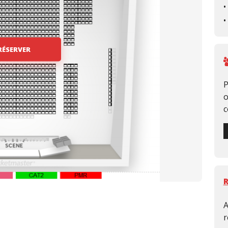
•
•
RÉSERVER
P
o
c
A
r