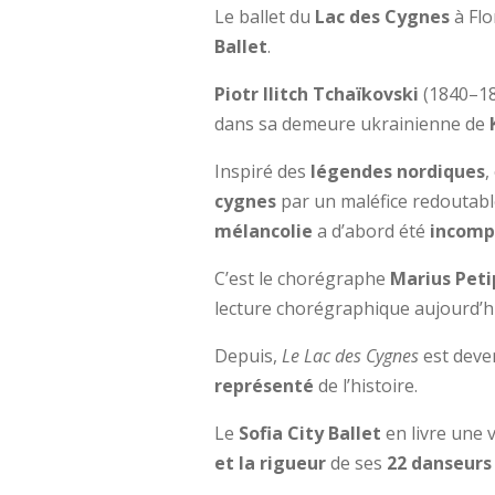
Le ballet du
Lac des Cygnes
à Flo
Ballet
.
Piotr Ilitch Tchaïkovski
(1840–189
dans sa demeure ukrainienne de
Inspiré des
légendes nordiques
,
cygnes
par un maléfice redoutab
mélancolie
a d’abord été
incomp
C’est le chorégraphe
Marius Peti
lecture chorégraphique aujourd’
Depuis,
Le Lac des Cygnes
est dev
représenté
de l’histoire.
Le
Sofia City Ballet
en livre une 
et la rigueur
de ses
22 danseurs 