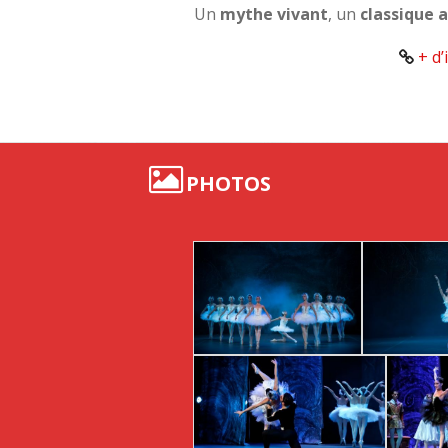
Un
mythe vivant
, un
classique 
+ d’
PHOTOS