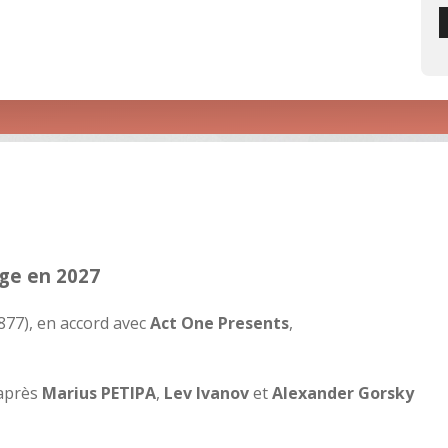
nge en 2027
877), en accord avec
Act One Presents
,
’après
Marius PETIPA
,
Lev Ivanov
et
Alexander Gorsky