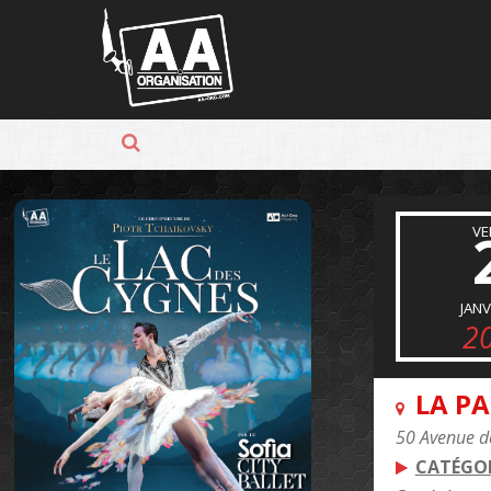
Panneau de gestion des cookies
VE
JANV
2
LA PA
50 Avenue d
CATÉGOR