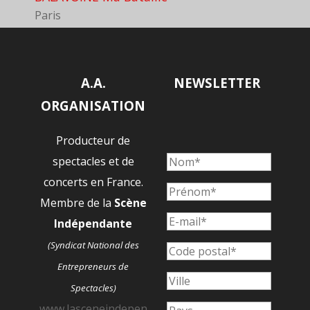
Paris
A.A.
NEWSLETTER
ORGANISATION
Producteur de
spectacles et de
concerts en France.
Membre de la
Scène
Indépendante
(Syndicat National des
Entrepreneurs de
Spectacles)
www.lasceneindepen