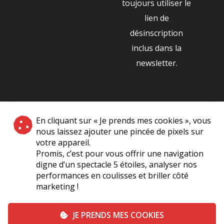
toujours utiliser le
lien de
désinscription
inclus dans la
newsletter.
NOS PARTENAIRES
En cliquant sur « Je prends mes cookies », vous
|
nous laissez ajouter une pincée de pixels sur
votre appareil.
Promis, c’est pour vous offrir une navigation
digne d’un spectacle 5 étoiles, analyser nos
performances en coulisses et briller côté
marketing !
Plan du site
A Propos de Nous
Foire Aux Questions
JE PRENDS MES COOKIES
Mentions légales
Vie Privée