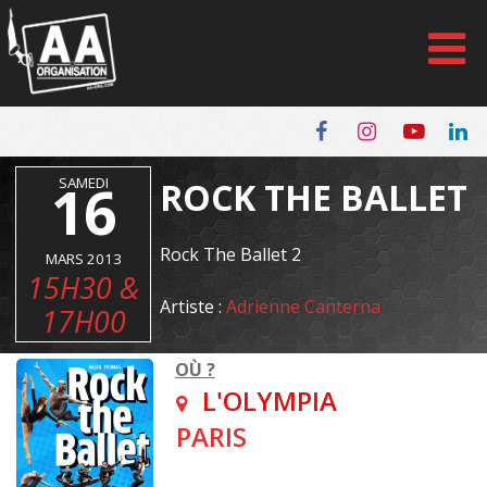
Panneau de gestion des cookies
16
SAMEDI
ROCK THE BALLET
Rock The Ballet 2
MARS 2013
15H30 &
Artiste :
Adrienne Canterna
17H00
OÙ ?
L'OLYMPIA
PARIS