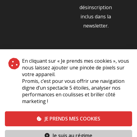
désinscription
inclus dans la
newsletter.
NOS PARTENAIRES
En cliquant sur « Je prends mes cookies », vous
|
nous laissez ajouter une pincée de pixels sur
votre appareil.
Promis, c’est pour vous offrir une navigation
digne d’un spectacle 5 étoiles, analyser nos
performances en coulisses et briller côté
marketing !
Plan du site
A Propos de Nous
Foire Aux Questions
JE PRENDS MES COOKIES
Mentions légales
Vie Privée
Je suis au régime
Conditions générales de vente
Contact