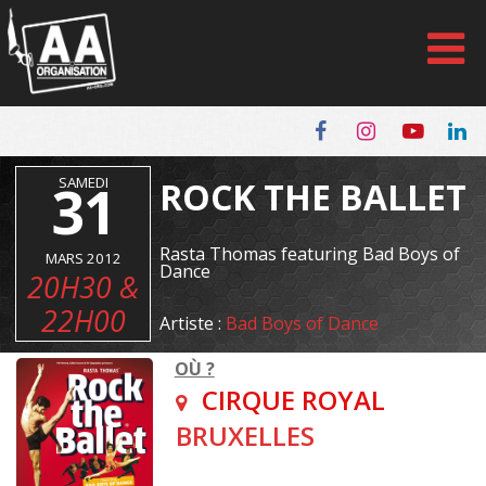
Panneau de gestion des cookies
31
SAMEDI
ROCK THE BALLET
Rasta Thomas featuring Bad Boys of
MARS 2012
Dance
20H30 &
22H00
Artiste :
Bad Boys of Dance
OÙ ?
CIRQUE ROYAL
BRUXELLES