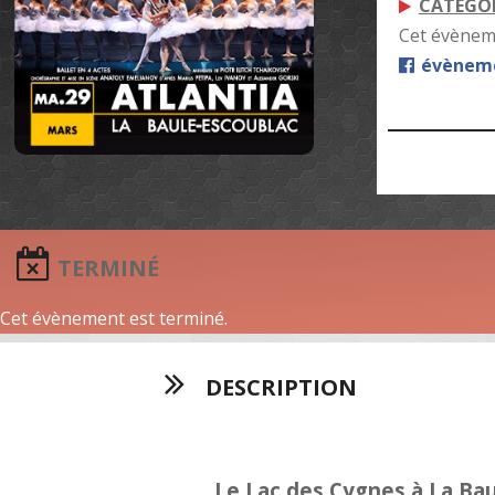
CATÉGOR
Cet évèneme
évèneme
TERMINÉ
Cet évènement est terminé.
DESCRIPTION
Le Lac des Cygnes à La Ba