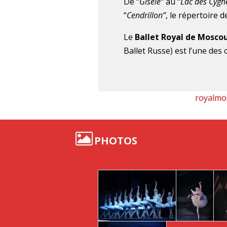
De “
Gisèle”
au “
Lac des Cygn
“
Cendrillon”
, le répertoire 
Le
Ballet Royal de Mosco
Ballet Russe) est l’une de
royalmo
PHOTOS