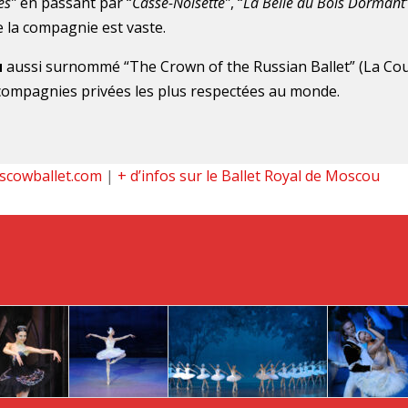
es”
en passant par “
Casse-Noisette”
, “
La Belle au Bois Dormant
de la compagnie est vaste.
u
aussi surnommé “The Crown of the Russian Ballet” (La Co
s compagnies privées les plus respectées au monde.
scowballet.com
|
+ d’infos sur le Ballet Royal de Moscou