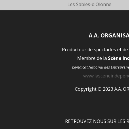
Les Sables-d'Olonne
A.A. ORGANIS
Producteur de spectacles et de
Membre de la
Scène I
(Syndicat National des Entrepren
www.lasceneindepen
Copyright © 2023 A.A. 
RETROUVEZ NOUS SUR LES R