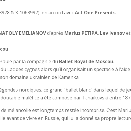
3978 & 3-1063997), en accord avec
Act One Presents
,
NATOLY EMELIANOV
d’après
Marius PETIPA
,
Lev Ivanov
et
scou
Baule par la compagnie du
Ballet Royal de Moscou
.
 du Lac des cygnes alors qu’il organisait un spectacle à l’aid
s son domaine ukrainien de Kamenka.
gendes nordiques, ce grand “ballet blanc” dans lequel de jeu
doutable maléfice a été composé par Tchaïkovski entre 1875
 de mélancolie est longtemps restée incomprise. C’est Mariu
lle avant de vivre en Russie, qui lui a donné sa propre lect