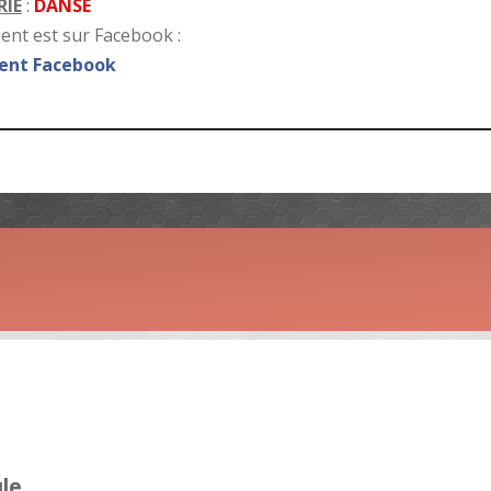
IE
:
DANSE
nt est sur Facebook :
nt Facebook
ule