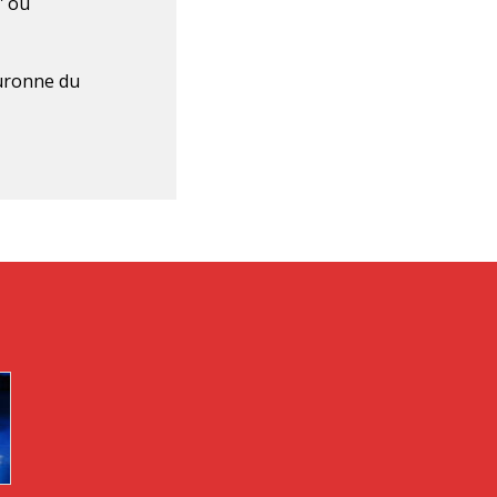
”
ou
uronne du