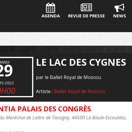
AGENDA
REVUE DE PRESSE
NEWS
LE LAC DES CYGNES
29
MARDI
par le Ballet Royal de Moscou
RS 2022
0H00
Artiste :
Ballet Royal de Moscou
NTIA PALAIS DES CONGRÈS
du Maréchal de Lattre de Tassigny, 44500 La Baule-Escoublac,