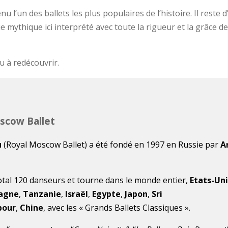
 l’un des ballets les plus populaires de l’histoire. Il reste d’
 mythique ici interprété avec toute la rigueur et la grâce d
u à redécouvrir.
scow Ballet
u
(Royal Moscow Ballet) a été fondé en 1997 en Russie par
A
tal 120 danseurs et tourne dans le monde entier,
Etats-Uni
agne
,
Tanzanie
,
Israël
,
Egypte
,
Japon
,
Sri
pour
,
Chine
, avec les « Grands Ballets Classiques ».