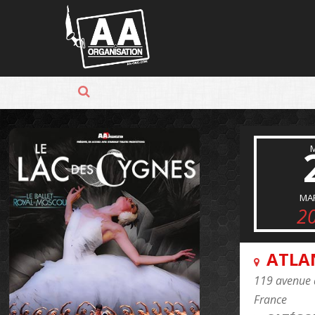
Panneau de gestion des cookies
MA
2
ATLA
119 avenue 
France