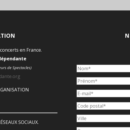
ATION
N
 concerts en France.
ndépendante
eurs de Spectacles)
dante.org
ORGANISATION
ÉSEAUX SOCIAUX.