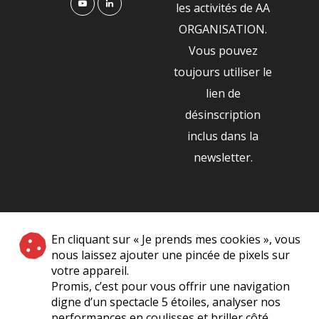
les activités de AA
ORGANISATION.
Vous pouvez
toujours utiliser le
lien de
désinscription
inclus dans la
newsletter.
NOS PARTENAIRES
En cliquant sur « Je prends mes cookies », vous
|
nous laissez ajouter une pincée de pixels sur
votre appareil.
Promis, c’est pour vous offrir une navigation
digne d’un spectacle 5 étoiles, analyser nos
performances en coulisses et briller côté