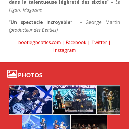
dans la talentueuse légèreté des sixties
” –
Le
Figaro Magazine
“
Un spectacle incroyable
“
– George Martin
(producteur des Beatles)
bootlegbeatles.com
|
Facebook
|
Twitter
|
Instagram
PHOTOS