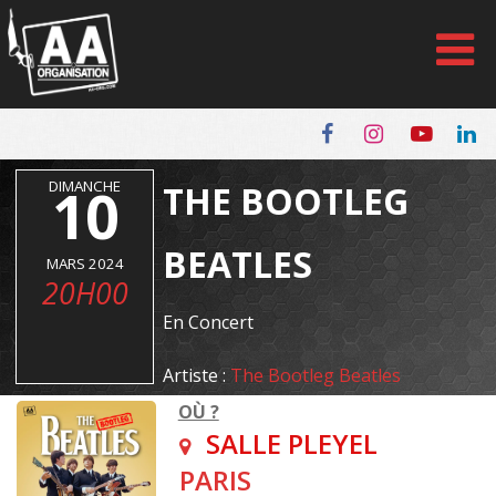
Panneau de gestion des cookies
DIMANCHE
10
THE BOOTLEG
BEATLES
MARS 2024
20H00
En Concert
Artiste :
The Bootleg Beatles
OÙ ?
SALLE PLEYEL
PARIS