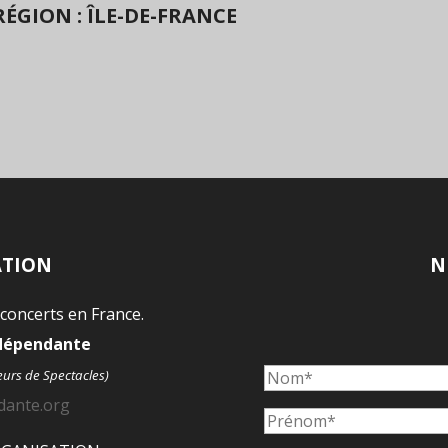
ÉGION : ÎLE-DE-FRANCE
ATION
N
 concerts en France.
ndépendante
eurs de Spectacles)
dante.org