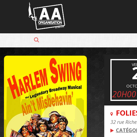
Panneau de gestion des cookies
VE
OCTO
20H00
FOLIE
32 rue Riche
CATÉGOR