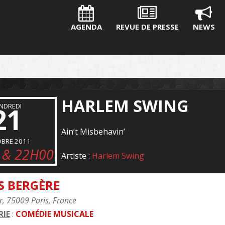
AGENDA
REVUE DE PRESSE
NEWS
HARLEM SWING
NDREDI
21
Ain’t Misbehavin’
BRE 2011
 & 22H00
Artiste :
Harlem Swing
S BERGÈRE
r, 75009 Paris, France
IE
:
COMÉDIE MUSICALE