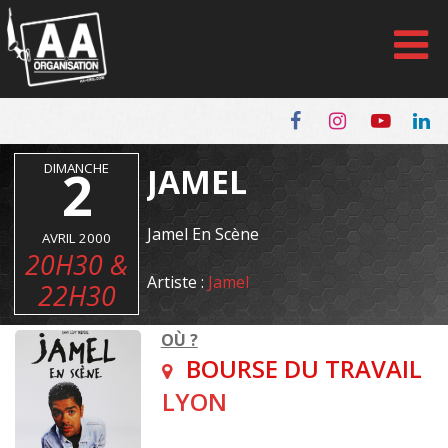
Panneau de gestion des cookies
DIMANCHE
2
JAMEL
Jamel En Scène
AVRIL 2000
20H30 &
Artiste :
Jamel
22H30
OÙ ?
BOURSE DU TRAVAIL
LYON