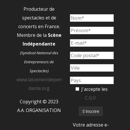
Producteur de
spectacles et de
concerts en France.
Membre de la
Scène
Indépendante
(Syndicat National des
Entrepreneurs de
Spectacles)
www.lasceneindepen
dante.org
J'accepte les
C.G.V.
Copyright © 2023
A.A. ORGANISATION
Votre adresse e-